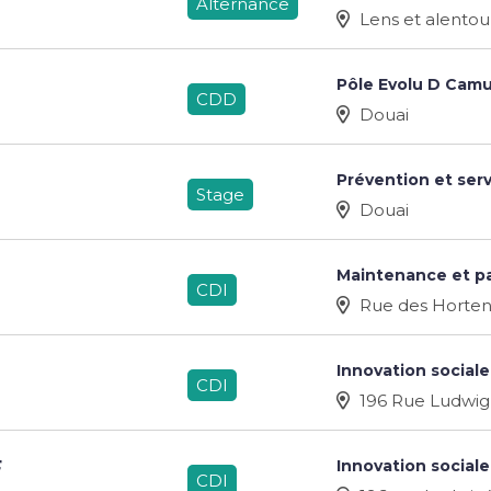
Alternance
Lens et alentou
Pôle Evolu D Cam
CDD
Douai
Prévention et ser
Stage
Douai
Maintenance et p
CDI
Rue des Hortensi
Innovation sociale
CDI
196 Rue Ludwig
Innovation sociale
F
CDI