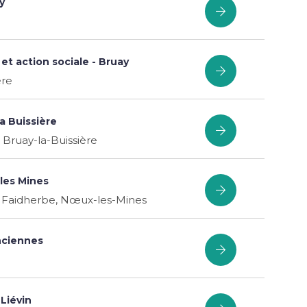
y
t action sociale - Bruay
ère
a Buissière
Bruay-la-Buissière
les Mines
 Faidherbe, Nœux-les-Mines
nciennes
 Liévin