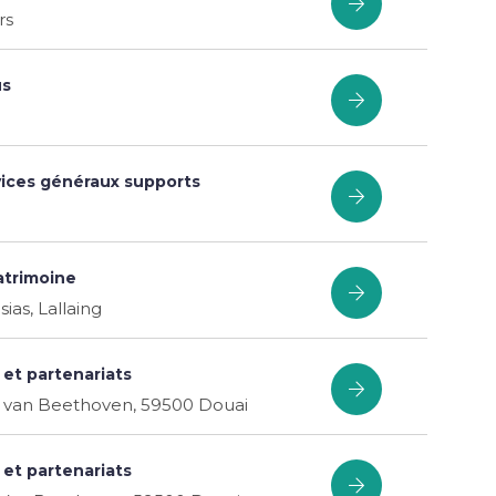
rs
us
vices généraux supports
atrimoine
as, Lallaing
 et partenariats
 van Beethoven, 59500 Douai
 et partenariats