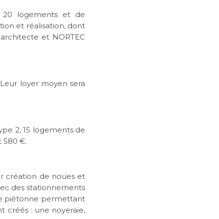
e 20 logements et de
ion et réalisation, dont
 architecte et NORTEC
. Leur loyer moyen sera
ype 2, 15 logements de
t 580 €.
ar création de noues et
avec des stationnements
lle piétonne permettant
t créés : une noyeraie,