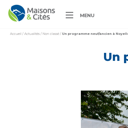
MENU
Accueil
/
Actualités
/
Non classé
/
Un programme neuf/ancien à Noyell
Un 