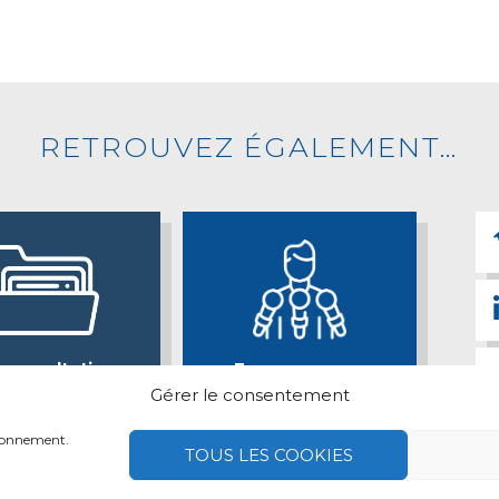
RETROUVEZ ÉGALEMENT…
 consultations
Espace presse
Gérer le consentement
tionnement.
TOUS LES COOKIES
ns légales
Retrait des données personnelles
Politique des 
© 2026 Maisons & Cités —
Réalisation neoweb.fr