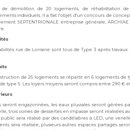
de démolition de 20 logements, de réhabilitation d
ments individuels. Il a fait l’objet d’un concours de concept
oupement SEPTENTRIONALE entreprise générale, ARCHIAE
re.
ités
ilités rue de Lorraine sont tous de Type 3 après travaux
its
ruction de 25 logements se répartit en 6 logements de t
de type 5. Les loyers moyens seront compris entre 290 € e
ieurs
es seront engazonnées, les eaux pluviales seront gérées p
le, trois voiries de dessertes en impasse seront réalisées 
e public sera réalisé par des candélabres à LED, une vene
ents sera réalisée, plusieurs autres espaces partagés seron