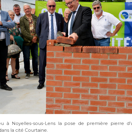
eu
à Noyelles-sous-Lens
la pose de première pierre
d’
ans la cité Courtaine.