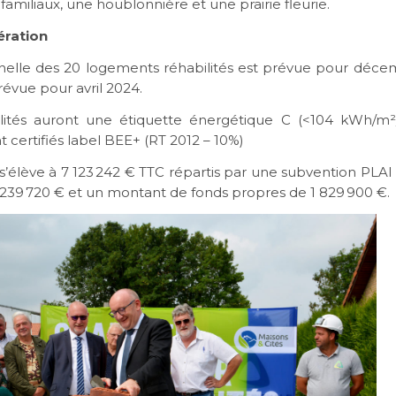
 familiaux, une houblonnière et une prairie fleurie.
ération
nnelle des 20 logements réhabilités est prévue pour décem
évue pour avril 2024.
ités auront une étiquette énergétique C (<104 kWh/m²/
 certifiés label BEE+ (RT 2012 – 10%)
 s’élève à 7 123 242 € TTC répartis par une subvention PLAI
239 720 € et un montant de fonds propres de 1 829 900 €.