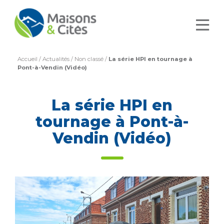
Accueil
/
Actualités
/
Non classé
/
La série HPI en tournage à
Pont-à-Vendin (Vidéo)
La série HPI en
tournage à Pont-à-
Vendin (Vidéo)