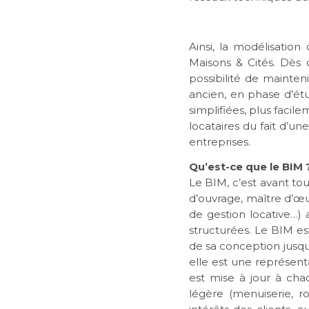
Ainsi, la modélisatio
Maisons & Cités. Dès q
possibilité de mainten
ancien, en phase d’étu
simplifiées, plus facil
locataires du fait d’u
entreprises.
Qu’est-ce que le BIM 
Le BIM, c’est avant to
d’ouvrage, maître d’œuv
de gestion locative…)
structurées. Le BIM es
de sa conception jusqu
elle est une représent
est mise à jour à chaq
légère (menuiserie, r