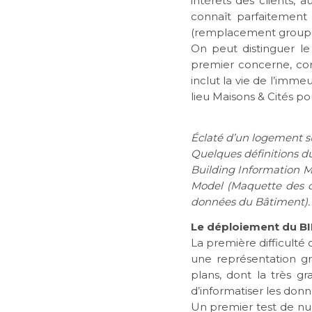
intérêts des clients, 
connaît parfaitement 
(remplacement groupé
On peut distinguer le
premier concerne, com
inclut la vie de l’imme
lieu Maisons & Cités pou
Éclaté d’un logement 
Quelques définitions du
Building Information M
Model (Maquette des 
données du Bâtiment).
Le déploiement du BI
La première difficulté
une représentation gr
plans, dont la très g
d’informatiser les donn
Un premier test de numé