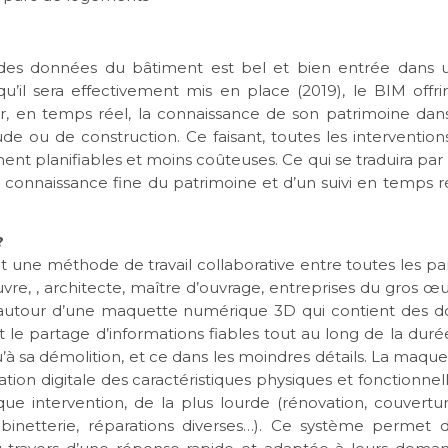
n des données du bâtiment est bel et bien entrée dans
u’il sera effectivement mis en place (2019), le BIM offri
ir, en temps réel, la connaissance de son patrimoine dans s
de ou de construction. Ce faisant, toutes les intervention
ement planifiables et moins coûteuses. Ce qui se traduira par
ne connaissance fine du patrimoine et d’un suivi en temps r
?
ut une méthode de travail collaborative entre toutes les pa
re, , architecte, maître d’ouvrage, entreprises du gros œuvr
 autour d’une maquette numérique 3D qui contient des do
t le partage d’informations fiables tout au long de la duré
’à sa démolition, et ce dans les moindres détails. La maq
ation digitale des caractéristiques physiques et fonctionnel
ue intervention, de la plus lourde (rénovation, couverture
obinetterie, réparations diverses…). Ce système permet