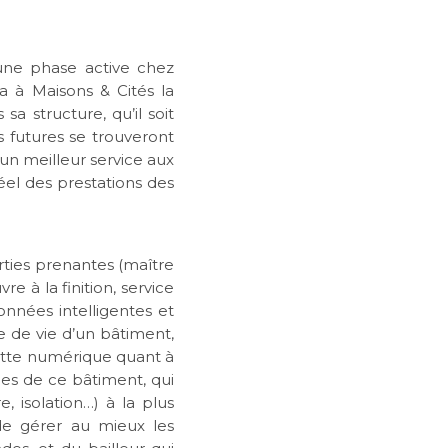
 une phase active chez
ra à Maisons & Cités la
a structure, qu’il soit
s futures se trouveront
 un meilleur service aux
éel des prestations des
rties prenantes (maître
e à la finition, service
nnées intelligentes et
e de vie d’un bâtiment,
uette numérique quant à
les de ce bâtiment, qui
, isolation…) à la plus
 de gérer au mieux les