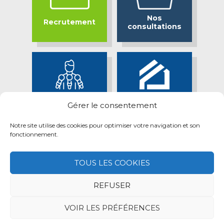
Nos
Recrutement
consultations
Bassin Minier
Espace presse
Gérer le consentement
Attractif
Notre site utilise des cookies pour optimiser votre navigation et son
fonctionnement.
TOUS LES COOKIES
REFUSER
Mentions légales
Retrait des données personnelles
Politique des cookies
VOIR LES PRÉFÉRENCES
© 2026 Maisons & Cités —
Réalisation neoweb.fr