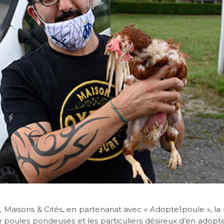
Maisons & Cités, en partenariat avec « Adopte1poule », l
e poules pondeuses et les particuliers désireux d’en adopte